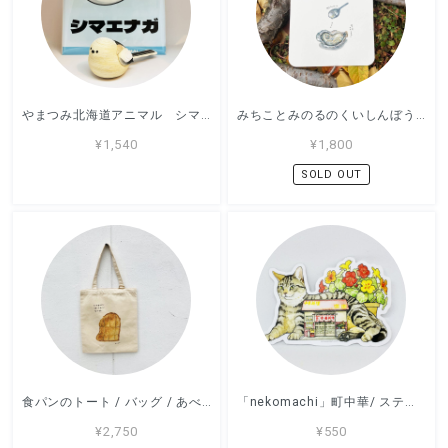
やまつみ北海道アニマル シマエナガ / 紙小物 / やまつみ工房
みちことみのるのくいしんぼうカレンダー2026 / 紙小物 / あべみちこ
¥1,540
¥1,800
SOLD OUT
食パンのトート / バッグ / あべみちこ
「nekomachi」町中華/ ステッカー / エリカ・ワード /
¥2,750
¥550