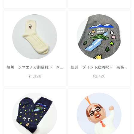
旭川 シマエナガ刺繍靴下 きなり色 / 靴下 / アッコモン
旭川 プリント総柄靴下 灰色 / 靴下 / アッコモン
¥1,320
¥2,420