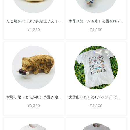
たこ焼きパンダ / 紙粘土 / カトコト
木彫り熊（かき氷）の置き物 / すずきたまみ / 陶芸作品
¥1,200
¥3,300
木彫り熊（まんが肉）の置き物 / すずきたまみ / 陶芸作品
大雪山いきものTシャツ / Tシャツ / アッコモン/ -WHITE/SANDBEIGE-
¥3,300
¥3,300