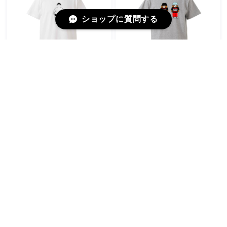
ショップに質問する
うしろまえ相撲 / Tシャツ / すずきたまみ / -WHITE/GRAY/NATURAL/SAND/LIGHTBLUE-
WANNDMC / Tシャツ / なかしまともみ / -GRAY/LIGHTBLUE/SAND-
¥3,850
¥4,180
ソフビ「座サトシ」赤ネクタイ/ ソフビ / デハラユキノリ
「やさしい風」クリーニングクロス / 布小物 / にしみやちえ
¥2,750
¥550