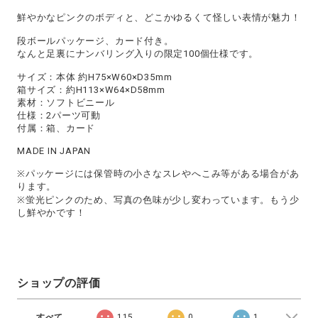
鮮やかなピンクのボディと、どこかゆるくて怪しい表情が魅力！
段ボールパッケージ、カード付き。
なんと足裏にナンバリング入りの限定100個仕様です。
サイズ：本体 約H75×W60×D35mm
箱サイズ：約H113×W64×D58mm
素材：ソフトビニール
仕様：2パーツ可動
付属：箱、カード
MADE IN JAPAN
※パッケージには保管時の小さなスレやへこみ等がある場合があ
ります。
※蛍光ピンクのため、写真の色味が少し変わっています。もう少
し鮮やかです！
ショップの評価
すべて
115
0
1