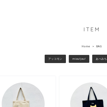
ITEM
Home
BAG
アッコモン
miau!jau!
あべみち