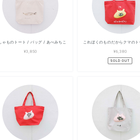
しゃものトート / バッグ / あべみちこ
¥3,850
¥6,380
SOLD OUT