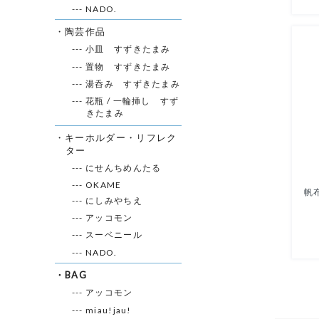
--- NADO.
・陶芸作品
--- 小皿 すずきたまみ
--- 置物 すずきたまみ
--- 湯呑み すずきたまみ
--- 花瓶 / 一輪挿し すず
きたまみ
・キーホルダー・リフレク
ター
--- にせんちめんたる
--- OKAME
--- にしみやちえ
--- アッコモン
--- スーベニール
--- NADO.
・BAG
--- アッコモン
--- miau!jau!