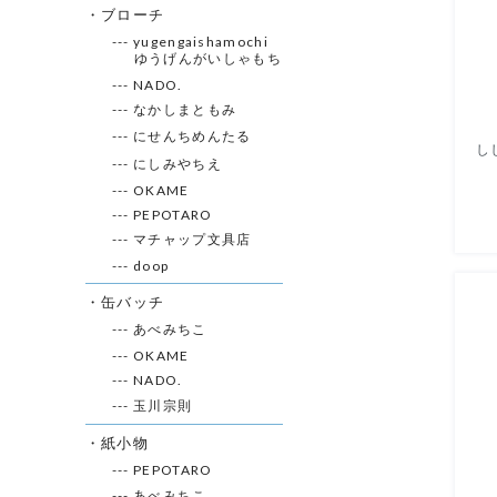
・ブローチ
--- yugengaishamochi
ゆうげんがいしゃもち
--- NADO.
--- なかしまともみ
--- にせんちめんたる
し
--- にしみやちえ
--- OKAME
--- PEPOTARO
--- マチャップ文具店
--- doop
・缶バッチ
--- あべみちこ
--- OKAME
--- NADO.
--- 玉川宗則
・紙小物
--- PEPOTARO
--- あべみちこ