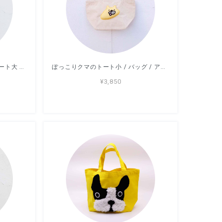
これぼくのものだからクマのトート大 / バッグ / アッコモン
ぽっこりクマのトート小 / バッグ / アッコモン
¥3,850