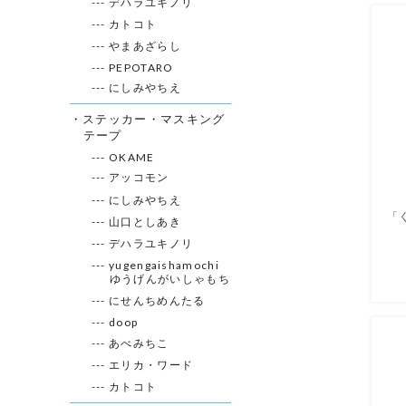
--- デハラユキノリ
--- カトコト
--- やまあざらし
--- PEPOTARO
--- にしみやちえ
・ステッカー・マスキング
テープ
--- OKAME
--- アッコモン
--- にしみやちえ
--- 山口としあき
--- デハラユキノリ
--- yugengaishamochi
ゆうげんがいしゃもち
--- にせんちめんたる
--- doop
--- あべみちこ
--- エリカ・ワード
--- カトコト