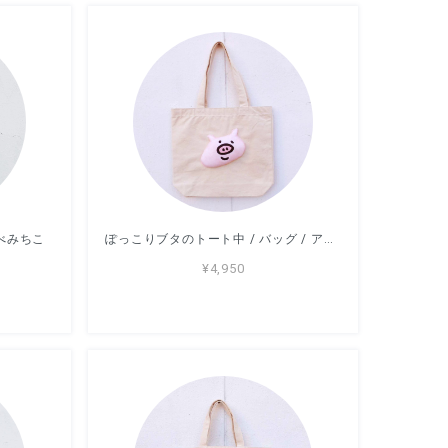
あべみちこ
ぽっこりブタのトート中 / バッグ / アッコモン
¥4,950