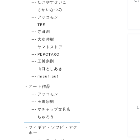
--- たけやすせいこ
--- さかいなつみ
--- アッコモン
--- TEE
--- 寺田創
--- 大友伸樹
--- ヤマトストア
--- PEPOTARO
--- 玉川宗則
--- 山口としあき
--- miau! jau!
・アート作品
--- アッコモン
--- 玉川宗則
し
--- マチャップ文具店
--- ちゅろう
・フィギア・ソフビ・アク
キー