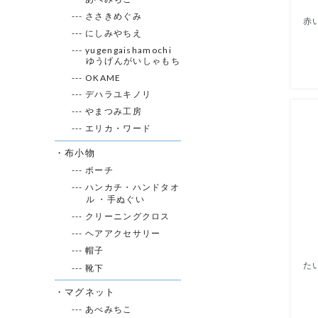
--- ささきめぐみ
--- にしみやちえ
--- yugengaishamochi
ゆうげんがいしゃもち
--- OKAME
--- デハラユキノリ
--- やまつみ工房
--- エリカ・ワード
・布小物
--- ポーチ
--- ハンカチ・ハンドタオ
ル ・手ぬぐい
--- クリーニングクロス
--- ヘアアクセサリー
--- 帽子
--- 靴下
・マグネット
--- あべみちこ