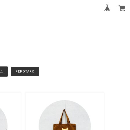
こ
PEPOTARO