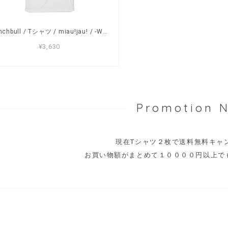
frenchbull / Tシャツ / miau!jau! / -WHITE / NATURAL / LIGHTBLUE /PINK-
¥3,630
Promotion 
現在Tシャツ２枚で送料無料キ
お買い物額がまとめて１００００円以上で