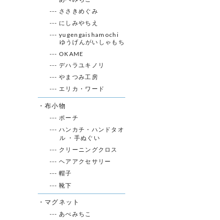
--- ささきめぐみ
--- にしみやちえ
--- yugengaishamochi
ゆうげんがいしゃもち
--- OKAME
--- デハラユキノリ
--- やまつみ工房
--- エリカ・ワード
・布小物
--- ポーチ
--- ハンカチ・ハンドタオ
ル ・手ぬぐい
--- クリーニングクロス
--- ヘアアクセサリー
--- 帽子
--- 靴下
・マグネット
--- あべみちこ