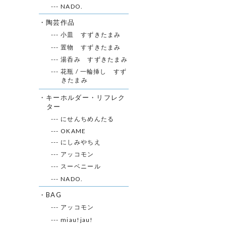
--- NADO.
・陶芸作品
--- 小皿 すずきたまみ
--- 置物 すずきたまみ
--- 湯呑み すずきたまみ
--- 花瓶 / 一輪挿し すず
きたまみ
・キーホルダー・リフレク
ター
--- にせんちめんたる
--- OKAME
--- にしみやちえ
--- アッコモン
--- スーベニール
--- NADO.
・BAG
--- アッコモン
--- miau!jau!