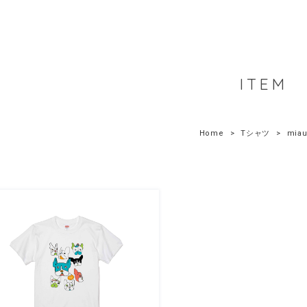
ITEM
Home
Tシャツ
miau