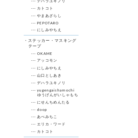
--- デハラユキノリ
--- カトコト
--- やまあざらし
--- PEPOTARO
--- にしみやちえ
・ステッカー・マスキング
テープ
--- OKAME
--- アッコモン
--- にしみやちえ
--- 山口としあき
--- デハラユキノリ
--- yugengaishamochi
ゆうげんがいしゃもち
--- にせんちめんたる
--- doop
--- あべみちこ
--- エリカ・ワード
--- カトコト