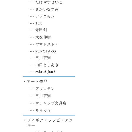
--- たけやすせいこ
--- さかいなつみ
--- アッコモン
--- TEE
--- 寺田創
--- 大友伸樹
--- ヤマトストア
--- PEPOTARO
--- 玉川宗則
--- 山口としあき
--- miau! jau!
・アート作品
--- アッコモン
--- 玉川宗則
--- マチャップ文具店
--- ちゅろう
・フィギア・ソフビ・アク
キー