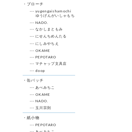
・ブローチ
--- yugengaishamochi
ゆうげんがいしゃもち
--- NADO.
--- なかしまともみ
--- にせんちめんたる
--- にしみやちえ
--- OKAME
--- PEPOTARO
--- マチャップ文具店
--- doop
・缶バッチ
--- あべみちこ
--- OKAME
--- NADO.
--- 玉川宗則
・紙小物
--- PEPOTARO
--- あべみちこ