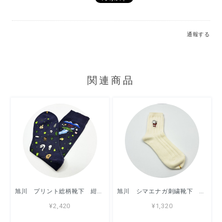
通報する
関連商品
旭川 プリント総柄靴下 紺色 / 靴下 / アッコモン
旭川 シマエナガ刺繍靴下 きなり色 / 靴下 / アッコモン
¥2,420
¥1,320