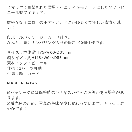
ヒマラヤで目撃された雪男・イエティをモチーフにしたソフトビ
ニール製フィギュア。
鮮やかなイエローのボディと、どこかゆるくて怪しい表情が魅
力！
段ボールパッケージ、カード付き。
なんと足裏にナンバリング入りの限定100個仕様です。
サイズ：本体 約H75×W60×D35mm
箱サイズ：約H113×W64×D58mm
素材：ソフトビニール
仕様：2パーツ可動
付属：箱、カード
MADE IN JAPAN
※パッケージには保管時の小さなスレやへこみ等がある場合があ
ります。
※蛍光色のため、写真の色味が少し変わっています。もう少し鮮
やかです！