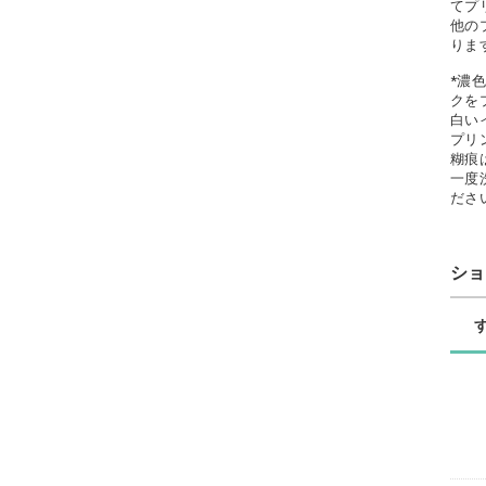
てプ
他の
りま
*濃
クを
白い
プリ
糊痕
一度
ださ
シ