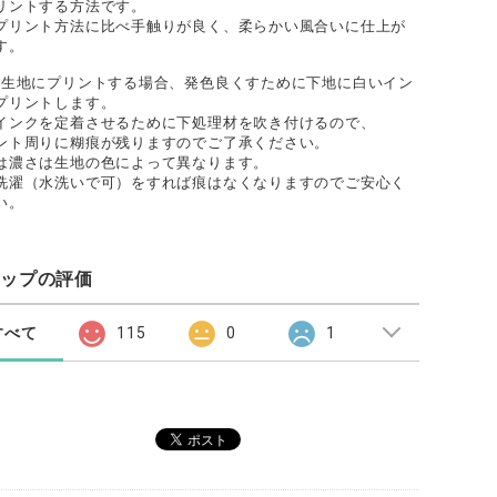
リントする方法です。
プリント方法に比べ手触りが良く、柔らかい風合いに仕上が
す。
色生地にプリントする場合、発色良くすために下地に白いイン
プリントします。
インクを定着させるために下処理材を吹き付けるので、
ント周りに糊痕が残りますのでご了承ください。
は濃さは生地の色によって異なります。
洗濯（水洗いで可）をすれば痕はなくなりますのでご安心く
い。
ョップの評価
すべて
115
0
1