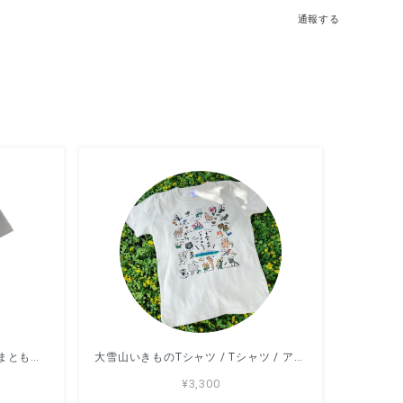
通報する
WANNDMC / Tシャツ / なかしまともみ / -GRAY/LIGHTBLUE/SAND-
大雪山いきものTシャツ / Tシャツ / アッコモン/ -WHITE/SANDBEIGE-
¥3,300