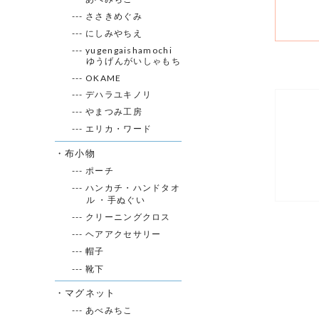
--- ささきめぐみ
--- にしみやちえ
--- yugengaishamochi
ゆうげんがいしゃもち
--- OKAME
--- デハラユキノリ
--- やまつみ工房
--- エリカ・ワード
・布小物
--- ポーチ
--- ハンカチ・ハンドタオ
ル ・手ぬぐい
--- クリーニングクロス
--- ヘアアクセサリー
--- 帽子
--- 靴下
・マグネット
--- あべみちこ