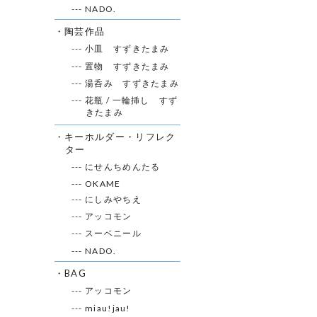
--- NADO.
・陶芸作品
--- 小皿 すずきたまみ
--- 置物 すずきたまみ
--- 湯呑み すずきたまみ
--- 花瓶 / 一輪挿し すず
きたまみ
・キーホルダー・リフレク
ター
--- にせんちめんたる
--- OKAME
--- にしみやちえ
--- アッコモン
--- スーベニール
--- NADO.
・BAG
--- アッコモン
--- miau!jau!