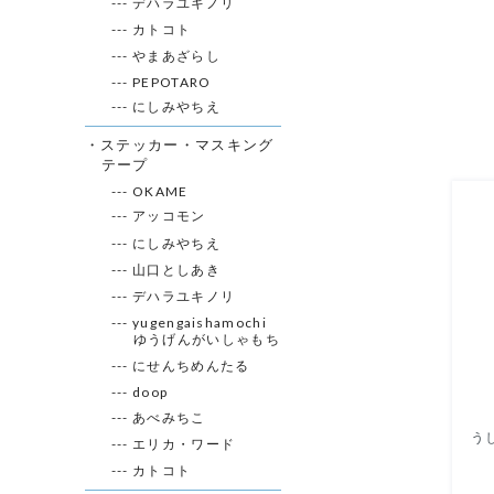
--- デハラユキノリ
--- カトコト
--- やまあざらし
--- PEPOTARO
--- にしみやちえ
・ステッカー・マスキング
テープ
--- OKAME
--- アッコモン
--- にしみやちえ
--- 山口としあき
--- デハラユキノリ
--- yugengaishamochi
ゆうげんがいしゃもち
--- にせんちめんたる
--- doop
--- あべみちこ
--- エリカ・ワード
--- カトコト