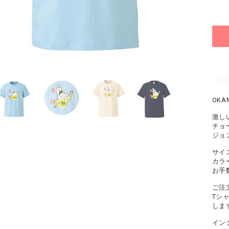
OK
激し
チョ
ジョ
サイズ
カラ
お手
ご注
Tシ
しま
イン