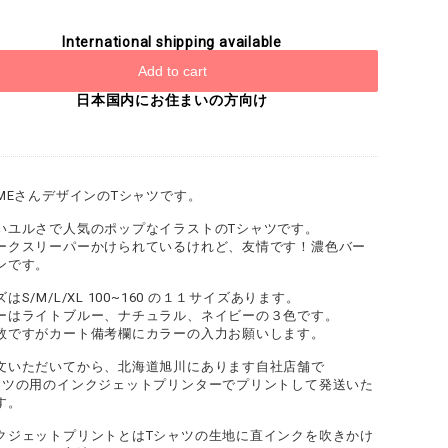
International shipping available
Add to cart
日本国内にお住まいの方向け
AMEさんデザインのTシャツです。
いユルさで人気のポップなイラストのTシャツです。
ークスリーパーかけられているけれど、友情です！濃色バー
ンです。
はS/M/L/XL 100~160 の１１サイズあります。
ーはライトブルー、ナチュラル、ネイビーの３色です。
数ですがカート備考欄にカラーの入力お願いします。
文いただいてから、北海道旭川にあります自社店舗で
ャツの用のインクジェットプリンターでプリントして発送いた
す。
クジェットプリントとはTシャツの生地に直インクを吹きかけ