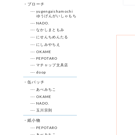
・ブローチ
--- yugengaishamochi
ゆうげんがいしゃもち
--- NADO.
--- なかしまともみ
--- にせんちめんたる
--- にしみやちえ
--- OKAME
--- PEPOTARO
--- マチャップ文具店
--- doop
・缶バッチ
--- あべみちこ
--- OKAME
--- NADO.
--- 玉川宗則
・紙小物
--- PEPOTARO
--- あべみちこ