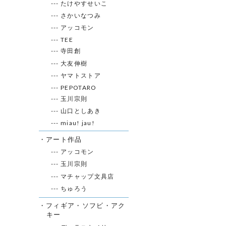
--- たけやすせいこ
--- さかいなつみ
--- アッコモン
--- TEE
--- 寺田創
--- 大友伸樹
--- ヤマトストア
--- PEPOTARO
--- 玉川宗則
--- 山口としあき
--- miau! jau!
・アート作品
--- アッコモン
--- 玉川宗則
--- マチャップ文具店
--- ちゅろう
・フィギア・ソフビ・アク
キー