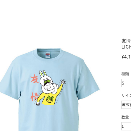
友情
LIG
¥4,
種類
サ
数量