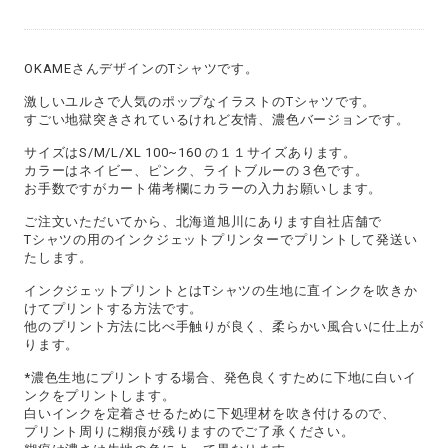
OKAMEさんデザインのTシャツです。
激しいユルさで人気のポップなイラストのTシャツです。
すごい地獄突きされているけれど友情、濃色バージョンです。
サイズはS/M/L/XL 100~160 の１１サイズあります。
カラーはネイビー、ピンク、ライトブルーの３色です。
お手数ですがカート備考欄にカラーの入力お願いします。
ご注文いただいてから、北海道旭川にあります自社店舗で
Tシャツの用のインクジェットプリンターでプリントして発送い
たします。
インクジェットプリントとはTシャツの生地に直インクを吹きか
けてプリントする方法です。
他のプリント方法に比べ手触りが良く、柔らかい風合いに仕上が
ります。
*濃色生地にプリントする場合、発色良くすために下地に白いイ
ンクをプリントします。
白いインクを定着させるために下処理材を吹き付けるので、
プリント周りに糊痕が残りますのでご了承ください。